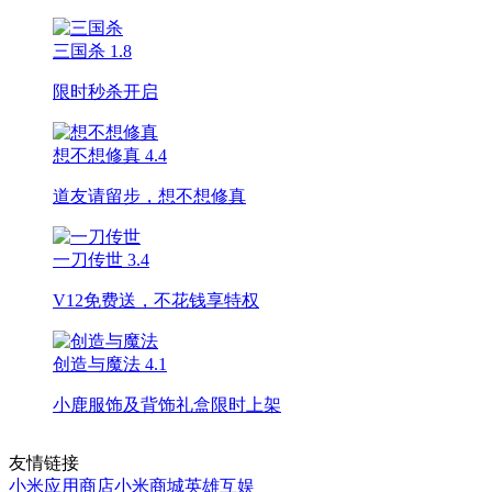
三国杀
1.8
限时秒杀开启
想不想修真
4.4
道友请留步，想不想修真
一刀传世
3.4
V12免费送，不花钱享特权
创造与魔法
4.1
小鹿服饰及背饰礼盒限时上架
友情链接
小米应用商店
小米商城
英雄互娱