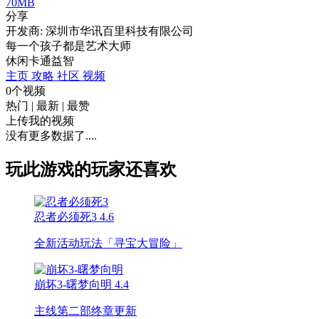
70MB
分享
开发商: 深圳市华讯百里科技有限公司
每一个孩子都是艺术大师
休闲
卡通
益智
主页
攻略
社区
视频
0个视频
热门
|
最新
|
最赞
上传我的视频
没有更多数据了....
玩此游戏的玩家还喜欢
忍者必须死3
4.6
全新活动玩法「寻宝大冒险」
崩坏3-曙梦向明
4.4
主线第二部终章更新