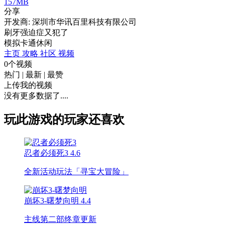
157MB
分享
开发商: 深圳市华讯百里科技有限公司
刷牙强迫症又犯了
模拟
卡通
休闲
主页
攻略
社区
视频
0个视频
热门
|
最新
|
最赞
上传我的视频
没有更多数据了....
玩此游戏的玩家还喜欢
忍者必须死3
4.6
全新活动玩法「寻宝大冒险」
崩坏3-曙梦向明
4.4
主线第二部终章更新