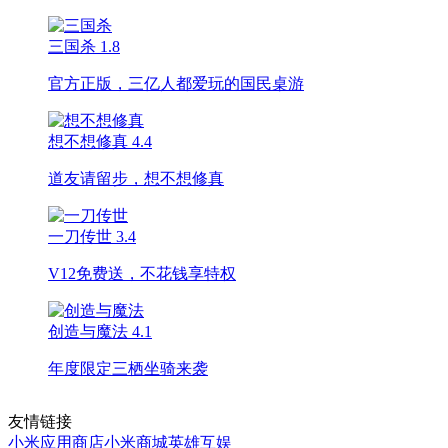
三国杀
1.8
官方正版，三亿人都爱玩的国民桌游
想不想修真
4.4
道友请留步，想不想修真
一刀传世
3.4
V12免费送，不花钱享特权
创造与魔法
4.1
年度限定三栖坐骑来袭
友情链接
小米应用商店
小米商城
英雄互娱