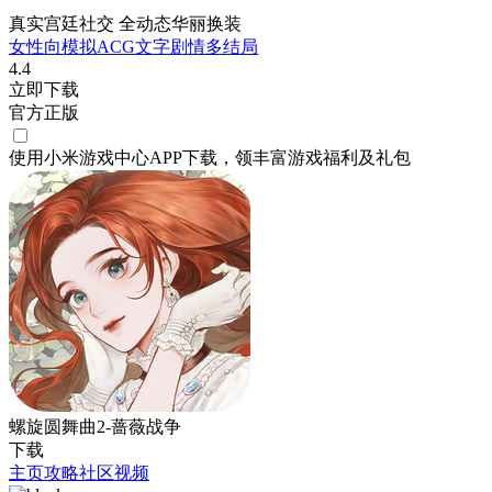
真实宫廷社交 全动态华丽换装
女性向
模拟
ACG
文字剧情
多结局
4.4
立即下载
官方正版
使用小米游戏中心APP
下载
，领丰富游戏
福利
及
礼包
螺旋圆舞曲2-蔷薇战争
下载
主页
攻略
社区
视频