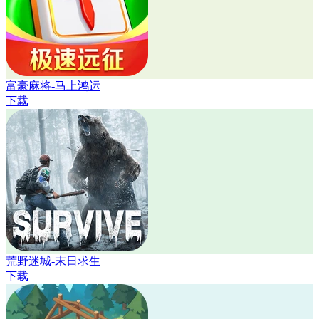
富豪麻将-马上鸿运
下载
荒野迷城-末日求生
下载