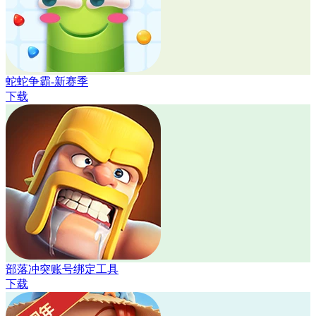
蛇蛇争霸-新赛季
下载
部落冲突账号绑定工具
下载