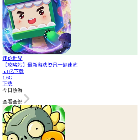
迷你世界
【攻略站】最新游戏资讯一键速览
5.1亿下载
1.6G
下载
今日热游
查看全部