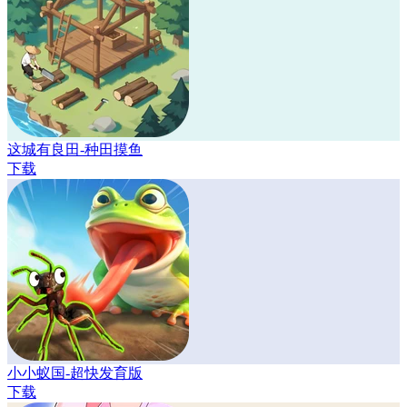
这城有良田-种田摸鱼
下载
小小蚁国-超快发育版
下载