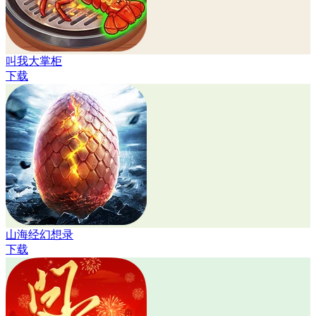
叫我大掌柜
下载
山海经幻想录
下载