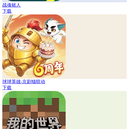
战魂铭人
下载
球球英雄-京剧猫联动
下载