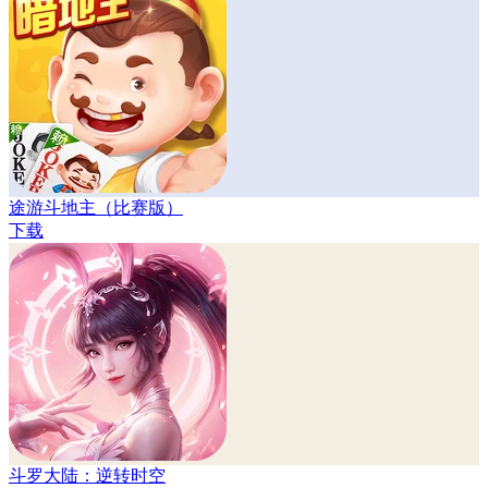
途游斗地主（比赛版）
下载
斗罗大陆：逆转时空