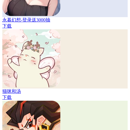
永暮幻想-登录送3000抽
下载
猫咪和汤
下载