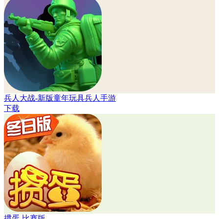
兵人大战-新版童年玩具兵人手游
下载
掼蛋-比赛版