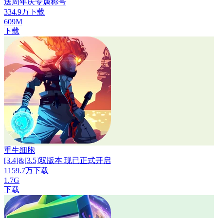
送周年庆专属称号
334.9万下载
609M
下载
重生细胞
[3.4]&[3.5]双版本 现已正式开启
1159.7万下载
1.7G
下载