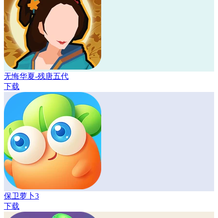
无悔华夏-残唐五代
下载
保卫萝卜3
下载