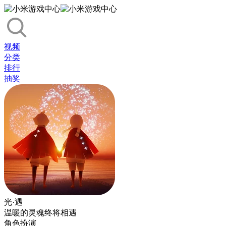
视频
分类
排行
抽奖
光·遇
温暖的灵魂终将相遇
角色扮演