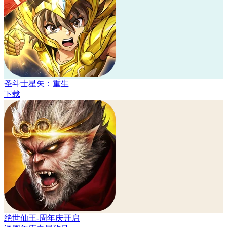
圣斗士星矢：重生
下载
绝世仙王-周年庆开启