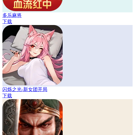
多乐麻将
下载
闪烁之光-新女团开局
下载