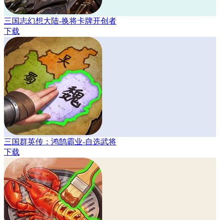
三国志幻想大陆-换将卡牌开创者
下载
三国群英传：鸿鹄霸业-自选武将
下载