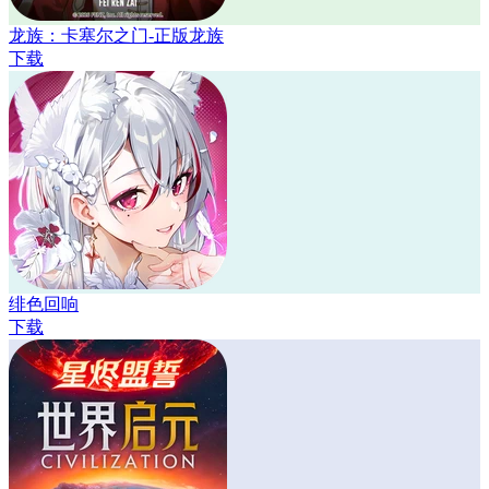
龙族：卡塞尔之门-正版龙族
下载
绯色回响
下载