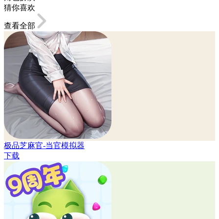
猜你喜欢
查看全部
极品芝麻官-当官模拟器
下载