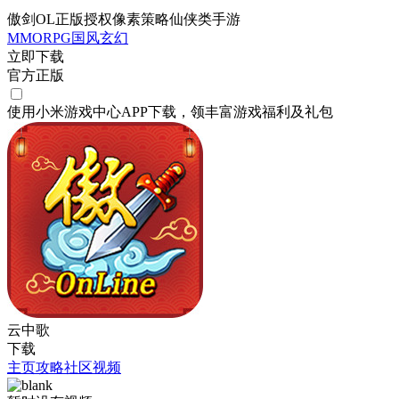
傲剑OL正版授权像素策略仙侠类手游
MMORPG
国风
玄幻
立即下载
官方正版
使用小米游戏中心APP
下载
，领丰富游戏
福利
及
礼包
云中歌
下载
主页
攻略
社区
视频