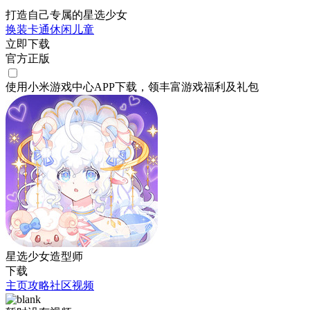
打造自己专属的星选少女
换装
卡通
休闲
儿童
立即下载
官方正版
使用小米游戏中心APP
下载
，领丰富游戏
福利
及
礼包
星选少女造型师
下载
主页
攻略
社区
视频