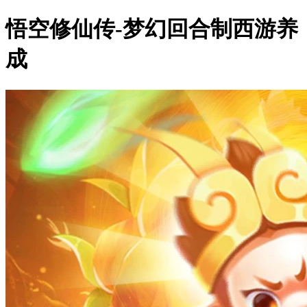
悟空修仙传-梦幻回合制西游养
成