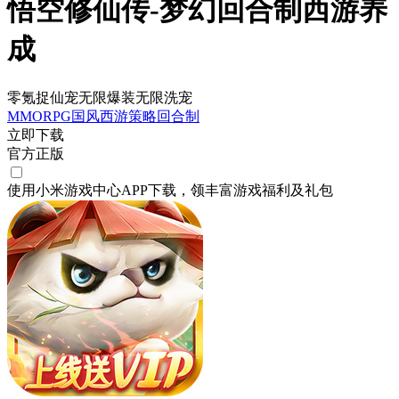
悟空修仙传-梦幻回合制西游养
成
零氪捉仙宠无限爆装无限洗宠
MMORPG
国风
西游
策略
回合制
立即下载
官方正版
使用小米游戏中心APP
下载
，领丰富游戏
福利
及
礼包