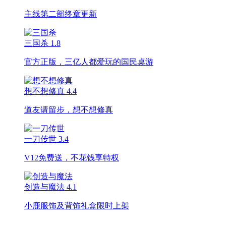
主线第二部终章更新
三国杀
1.8
官方正版，三亿人都爱玩的国民桌游
想不想修真
4.4
道友请留步，想不想修真
一刀传世
3.4
V12免费送，不花钱享特权
创造与魔法
4.1
小鹿服饰及背饰礼盒限时上架