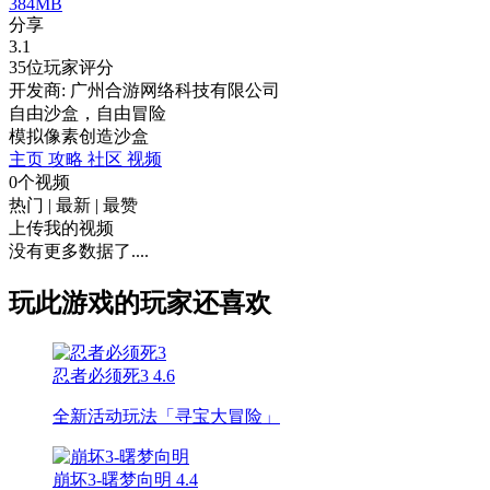
384MB
分享
3.1
35位玩家评分
开发商: 广州合游网络科技有限公司
自由沙盒，自由冒险
模拟
像素
创造
沙盒
主页
攻略
社区
视频
0个视频
热门
|
最新
|
最赞
上传我的视频
没有更多数据了....
玩此游戏的玩家还喜欢
忍者必须死3
4.6
全新活动玩法「寻宝大冒险」
崩坏3-曙梦向明
4.4