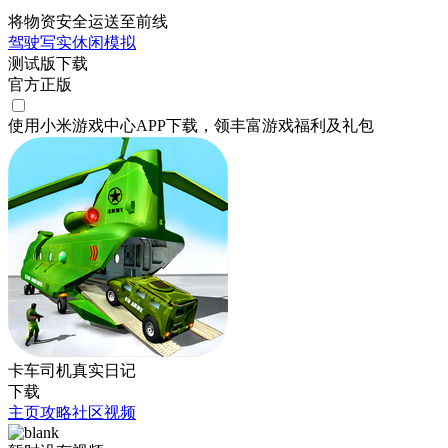
将物资安全运送至前线
驾驶
写实
休闲
模拟
测试版下载
官方正版
使用小米游戏中心APP
下载
，领丰富游戏
福利
及
礼包
卡车司机真实日记
下载
主页
攻略
社区
视频