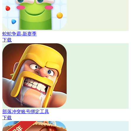
蛇蛇争霸-新赛季
下载
部落冲突账号绑定工具
下载