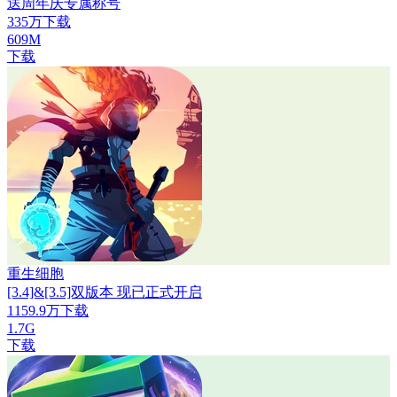
送周年庆专属称号
335万下载
609M
下载
重生细胞
[3.4]&[3.5]双版本 现已正式开启
1159.9万下载
1.7G
下载