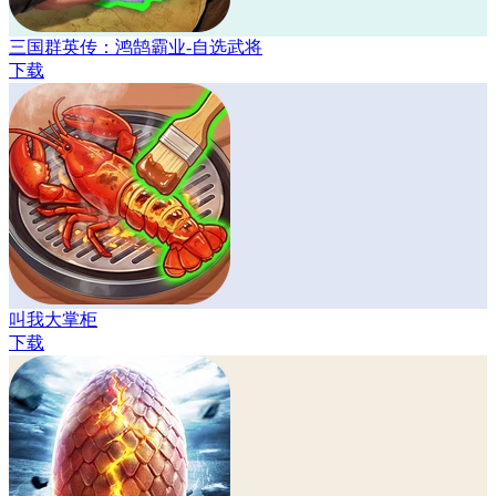
三国群英传：鸿鹄霸业-自选武将
下载
叫我大掌柜
下载