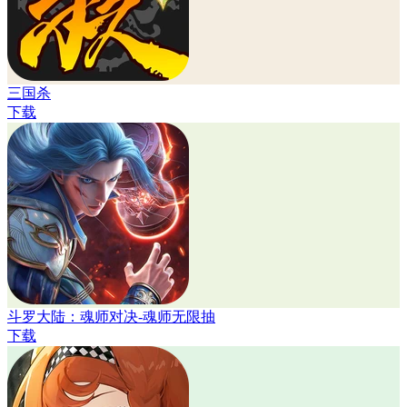
三国杀
下载
斗罗大陆：魂师对决-魂师无限抽
下载