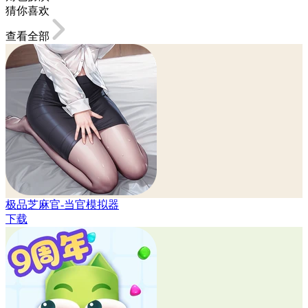
猜你喜欢
查看全部
极品芝麻官-当官模拟器
下载