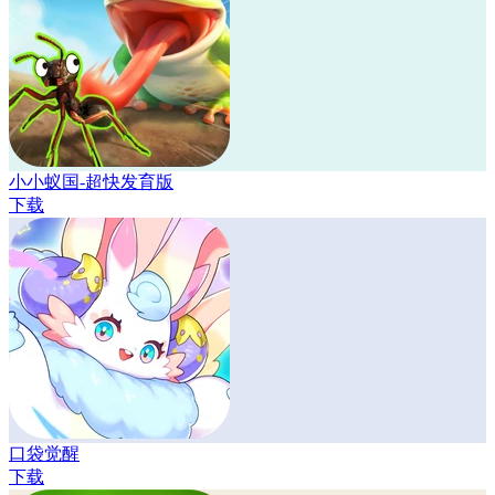
小小蚁国-超快发育版
下载
口袋觉醒
下载