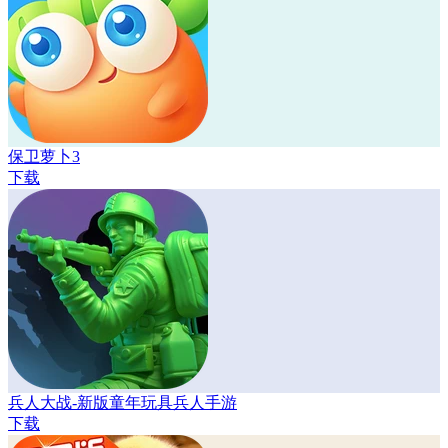
保卫萝卜3
下载
兵人大战-新版童年玩具兵人手游
下载