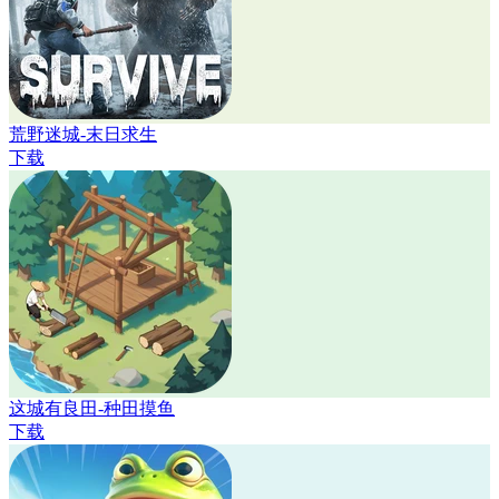
荒野迷城-末日求生
下载
这城有良田-种田摸鱼
下载