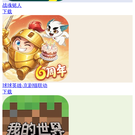
战魂铭人
下载
球球英雄-京剧猫联动
下载