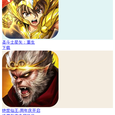
圣斗士星矢：重生
下载
绝世仙王-周年庆开启