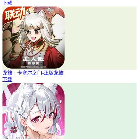
下载
龙族：卡塞尔之门-正版龙族
下载