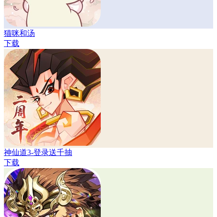
猫咪和汤
下载
神仙道3-登录送千抽
下载