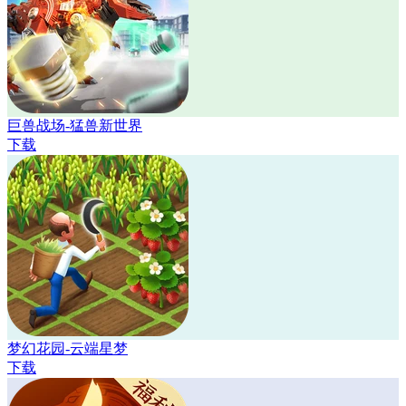
巨兽战场-猛兽新世界
下载
梦幻花园-云端星梦
下载