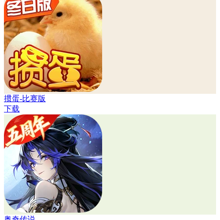
掼蛋-比赛版
下载
奥奇传说