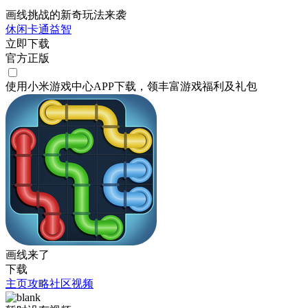
画线挑战的新奇玩法来袭
休闲
卡通
益智
立即下载
官方正版
使用小米游戏中心APP
下载
，领丰富游戏
福利
及
礼包
画线来了
下载
主页
攻略
社区
视频