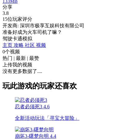
133MB
分享
3.8
15位玩家评分
开发商: 深圳市极享互娱科技有限公司
准备好成为火车司机了嘛？
驾驶
卡通
模拟
主页
攻略
社区
视频
0个视频
热门
|
最新
|
最赞
上传我的视频
没有更多数据了....
玩此游戏的玩家还喜欢
忍者必须死3
4.6
全新活动玩法「寻宝大冒险」
崩坏3-曙梦向明
4.4