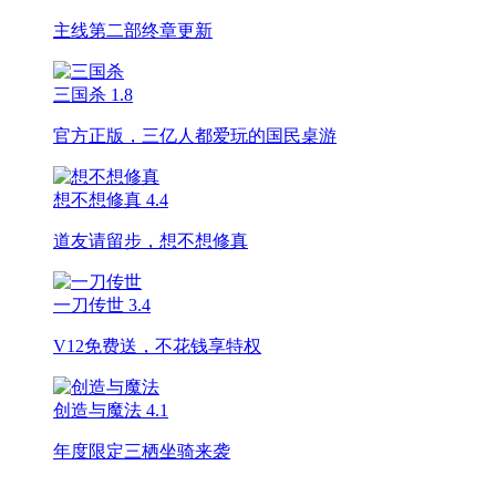
主线第二部终章更新
三国杀
1.8
官方正版，三亿人都爱玩的国民桌游
想不想修真
4.4
道友请留步，想不想修真
一刀传世
3.4
V12免费送，不花钱享特权
创造与魔法
4.1
年度限定三栖坐骑来袭