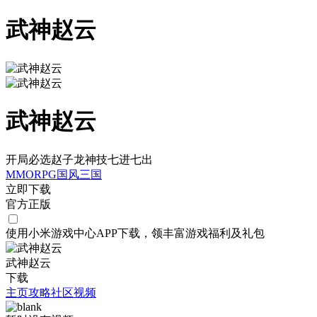
武神赵云
武神赵云
开局必选赵子龙神技七进七出
MMORPG
国风
三国
立即下载
官方正版
使用小米游戏中心APP
下载
，领丰富游戏
福利
及
礼包
武神赵云
下载
主页
攻略
社区
视频