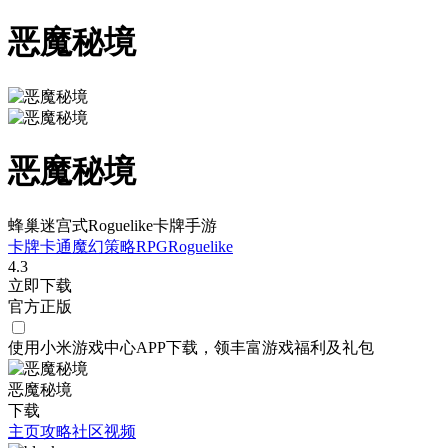
恶魔秘境
恶魔秘境
蜂巢迷宫式Roguelike卡牌手游
卡牌
卡通
魔幻
策略
RPG
Roguelike
4.3
立即下载
官方正版
使用小米游戏中心APP
下载
，领丰富游戏
福利
及
礼包
恶魔秘境
下载
主页
攻略
社区
视频