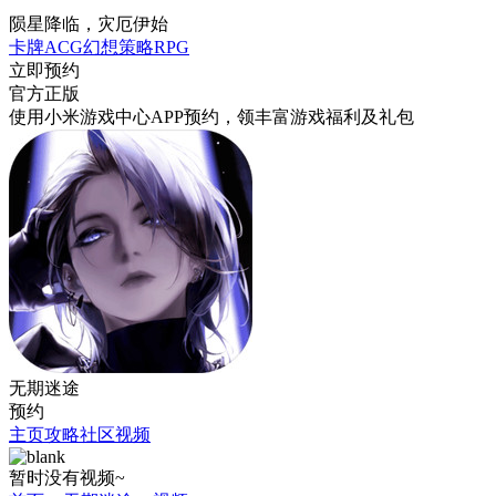
陨星降临，灾厄伊始
卡牌
ACG
幻想
策略
RPG
立即预约
官方正版
使用小米游戏中心APP
预约
，领丰富游戏
福利
及
礼包
无期迷途
预约
主页
攻略
社区
视频
暂时没有视频~