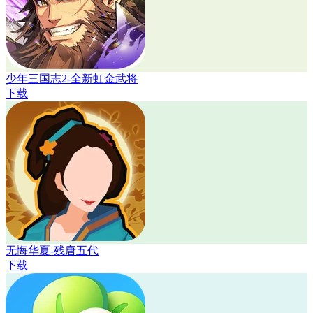
少年三国志2-全新虹金武将
下载
无悔华夏-残唐五代
下载