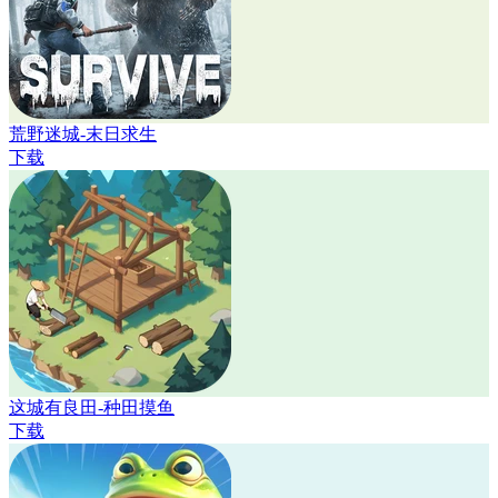
荒野迷城-末日求生
下载
这城有良田-种田摸鱼
下载