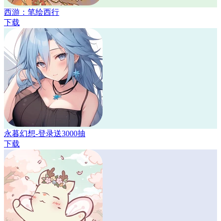
西游：笔绘西行
下载
永暮幻想-登录送3000抽
下载