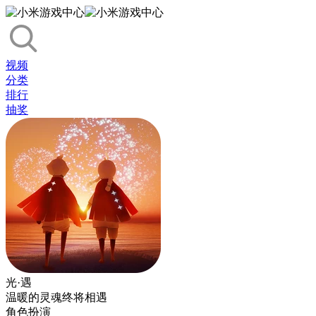
视频
分类
排行
抽奖
光·遇
温暖的灵魂终将相遇
角色扮演