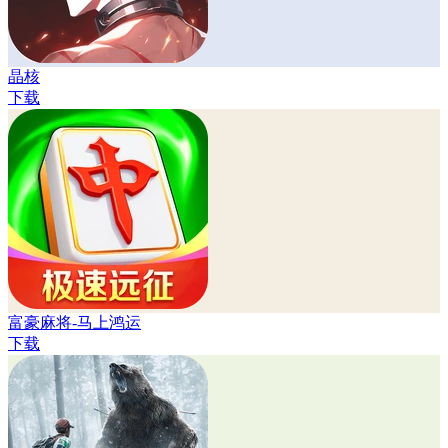
晶核
下载
富豪麻将-马上鸿运
下载