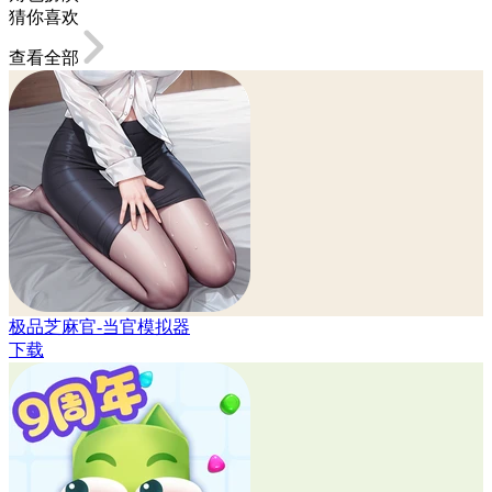
猜你喜欢
查看全部
极品芝麻官-当官模拟器
下载