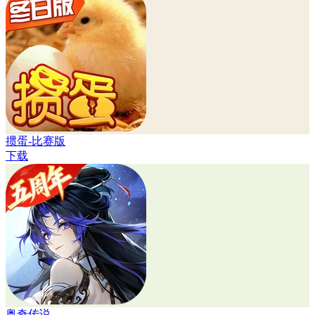
掼蛋-比赛版
下载
奥奇传说