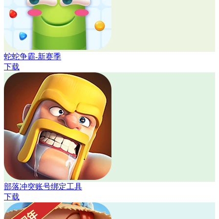
蛇蛇争霸-新赛季
下载
部落冲突账号绑定工具
下载