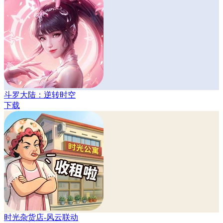
斗罗大陆：逆转时空
下载
时光杂货店-风云联动