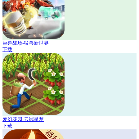
巨兽战场-猛兽新世界
下载
梦幻花园-云端星梦
下载