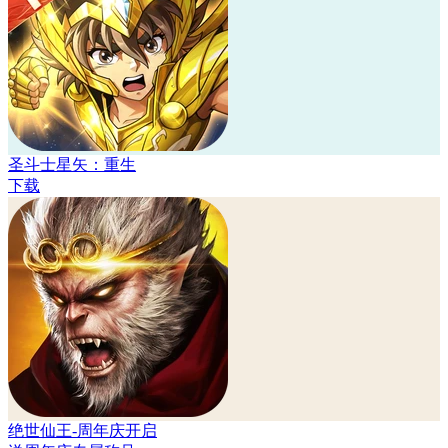
圣斗士星矢：重生
下载
绝世仙王-周年庆开启