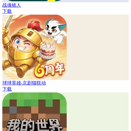
战魂铭人
下载
球球英雄-京剧猫联动
下载