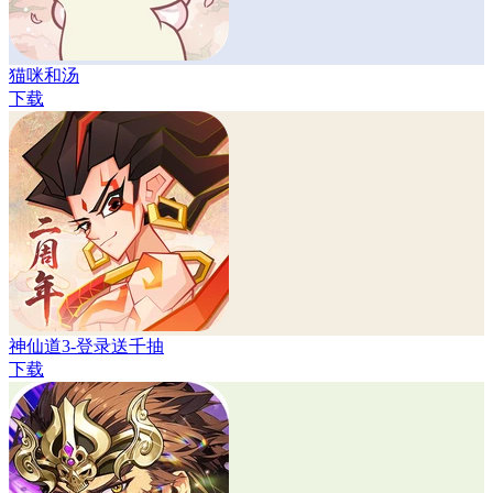
猫咪和汤
下载
神仙道3-登录送千抽
下载