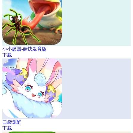
小小蚁国-超快发育版
下载
口袋觉醒
下载