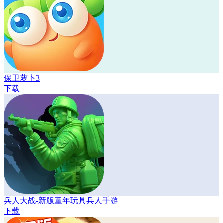
保卫萝卜3
下载
兵人大战-新版童年玩具兵人手游
下载