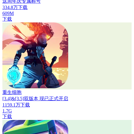
送周年庆专属称号
334.8万下载
609M
下载
重生细胞
[3.4]&[3.5]双版本 现已正式开启
1159.1万下载
1.7G
下载