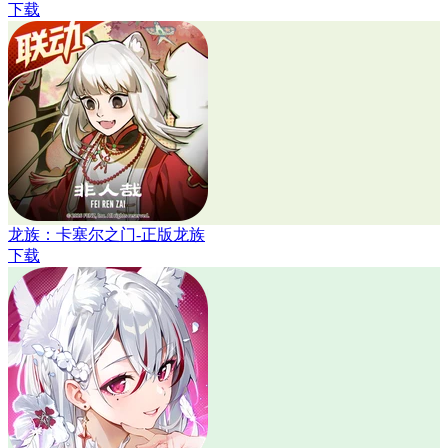
下载
龙族：卡塞尔之门-正版龙族
下载