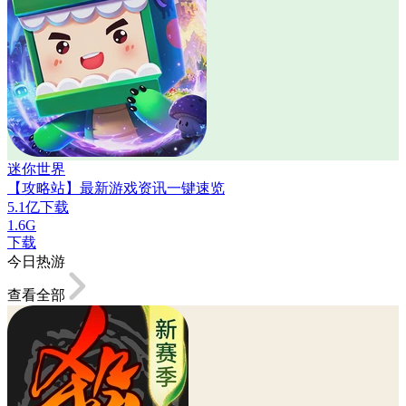
迷你世界
【攻略站】最新游戏资讯一键速览
5.1亿下载
1.6G
下载
今日热游
查看全部