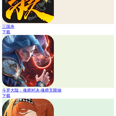
三国杀
下载
斗罗大陆：魂师对决-魂师无限抽
下载