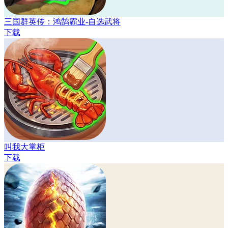
三国群英传：鸿鹄霸业-自选武将
下载
叫我大掌柜
下载