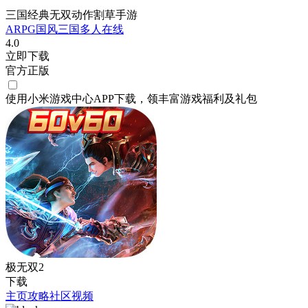
三国经典无双动作割草手游
ARPG
国风
三国
多人在线
4.0
立即下载
官方正版
使用小米游戏中心APP
下载
，领丰富游戏
福利
及
礼包
极无双2
下载
主页
攻略
社区
视频