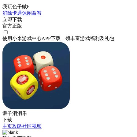
我玩色子贼6
消除
卡通
休闲
益智
立即下载
官方正版
使用小米游戏中心APP
下载
，领丰富游戏
福利
及
礼包
骰子消消乐
下载
主页
攻略
社区
视频