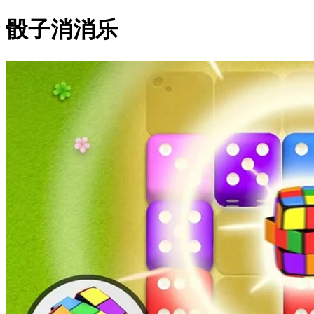
骰子消消乐