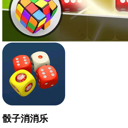
骰子消消乐