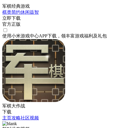
军棋经典游戏
棋类
简约
休闲
益智
立即下载
官方正版
使用小米游戏中心APP
下载
，领丰富游戏
福利
及
礼包
军棋大作战
下载
主页
攻略
社区
视频