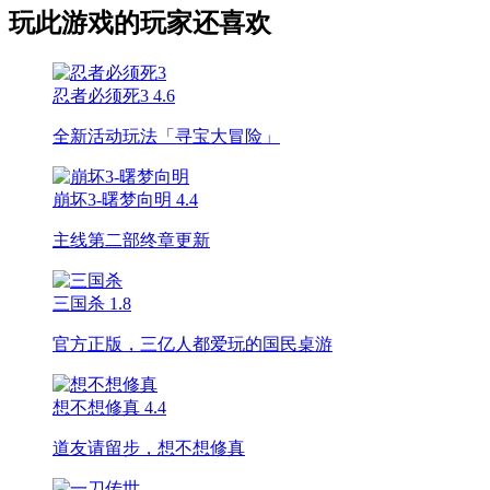
玩此游戏的玩家还喜欢
忍者必须死3
4.6
全新活动玩法「寻宝大冒险」
崩坏3-曙梦向明
4.4
主线第二部终章更新
三国杀
1.8
官方正版，三亿人都爱玩的国民桌游
想不想修真
4.4
道友请留步，想不想修真