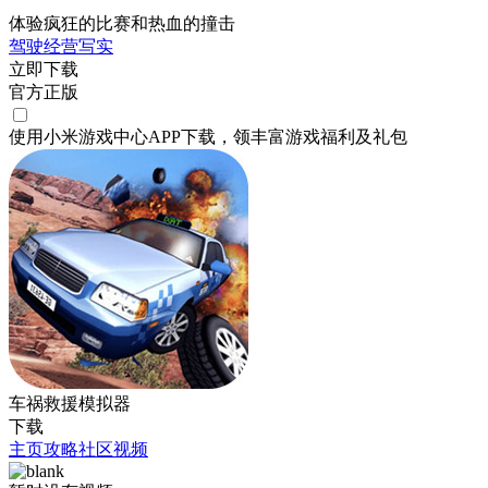
体验疯狂的比赛和热血的撞击
驾驶
经营
写实
立即下载
官方正版
使用小米游戏中心APP
下载
，领丰富游戏
福利
及
礼包
车祸救援模拟器
下载
主页
攻略
社区
视频