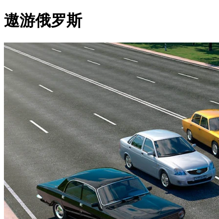
遨游俄罗斯