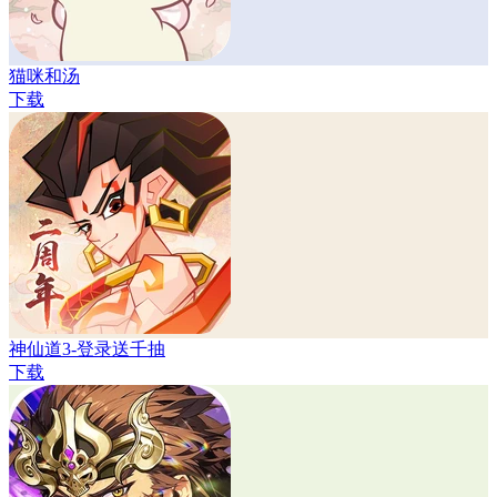
猫咪和汤
下载
神仙道3-登录送千抽
下载