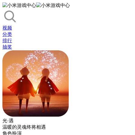
视频
分类
排行
抽奖
光·遇
温暖的灵魂终将相遇
角色扮演