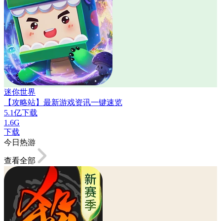
迷你世界
【攻略站】最新游戏资讯一键速览
5.1亿下载
1.6G
下载
今日热游
查看全部