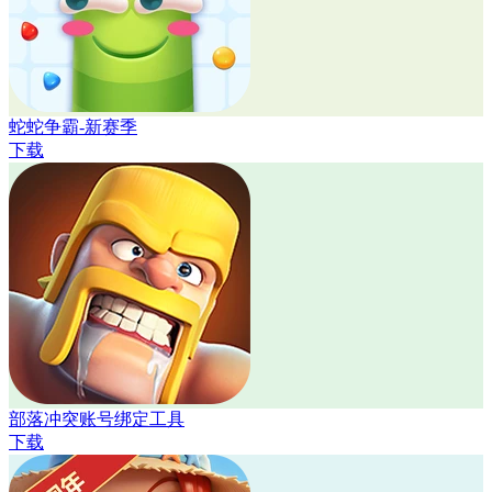
蛇蛇争霸-新赛季
下载
部落冲突账号绑定工具
下载