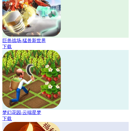
巨兽战场-猛兽新世界
下载
梦幻花园-云端星梦
下载