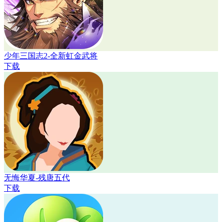
少年三国志2-全新虹金武将
下载
无悔华夏-残唐五代
下载