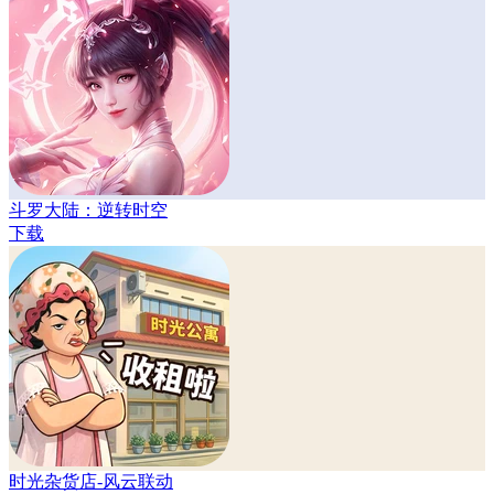
斗罗大陆：逆转时空
下载
时光杂货店-风云联动