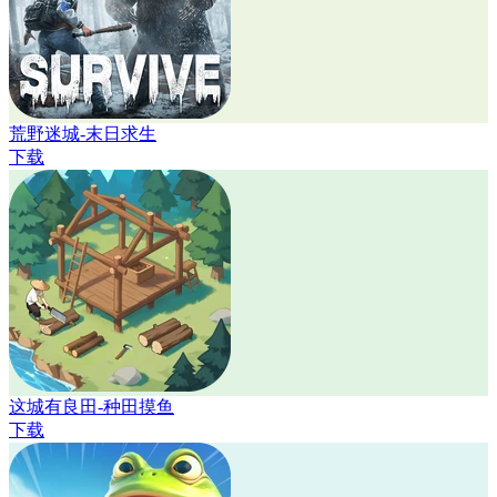
荒野迷城-末日求生
下载
这城有良田-种田摸鱼
下载