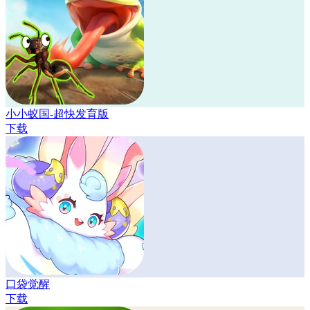
小小蚁国-超快发育版
下载
口袋觉醒
下载