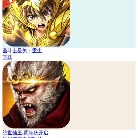
圣斗士星矢：重生
下载
绝世仙王-周年庆开启