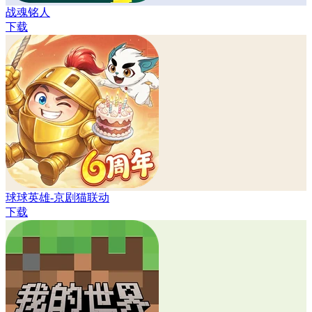
战魂铭人
下载
球球英雄-京剧猫联动
下载