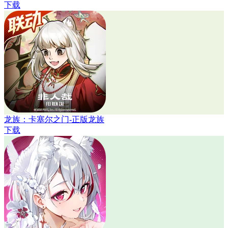
下载
龙族：卡塞尔之门-正版龙族
下载