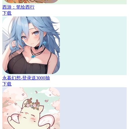
西游：笔绘西行
下载
永暮幻想-登录送3000抽
下载