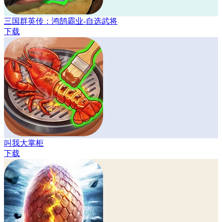
三国群英传：鸿鹄霸业-自选武将
下载
叫我大掌柜
下载