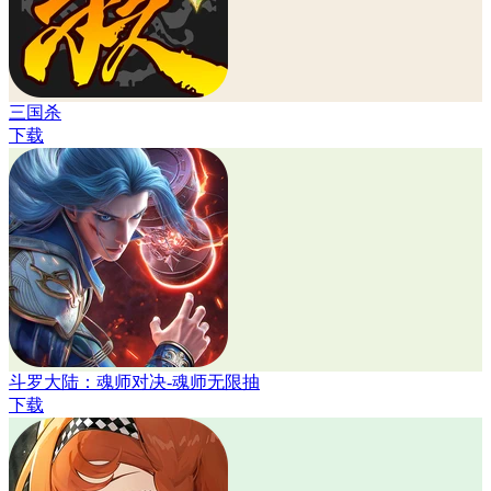
三国杀
下载
斗罗大陆：魂师对决-魂师无限抽
下载