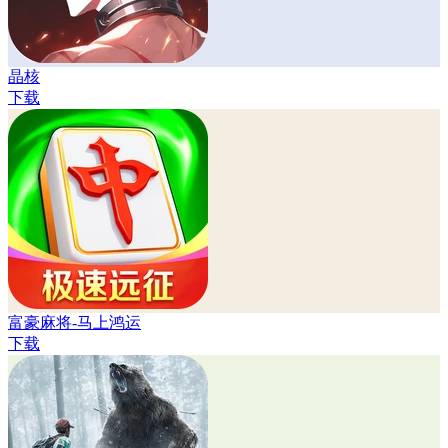
晶核
下载
富豪麻将-马上鸿运
下载