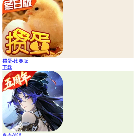
掼蛋-比赛版
下载
奥奇传说