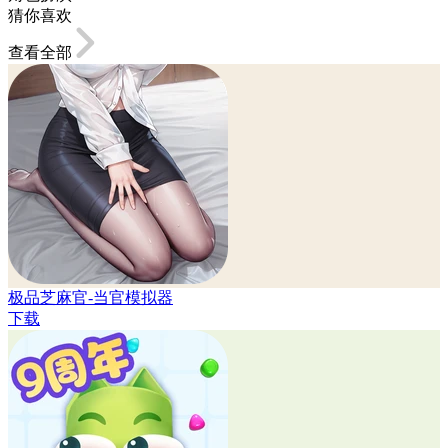
猜你喜欢
查看全部
极品芝麻官-当官模拟器
下载