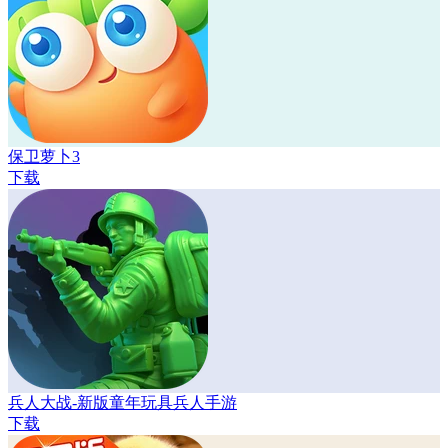
保卫萝卜3
下载
兵人大战-新版童年玩具兵人手游
下载