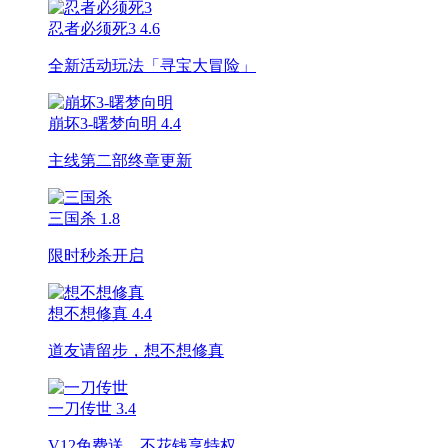
忍者必须死3
4.6
全新活动玩法「寻宝大冒险」
崩坏3-曙梦向明
4.4
主线第二部终章更新
三国杀
1.8
限时秒杀开启
想不想修真
4.4
道友请留步，想不想修真
一刀传世
3.4
V12免费送，不花钱享特权