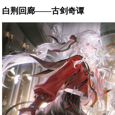
白荆回廊——古剑奇谭