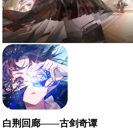
白荆回廊——古剑奇谭