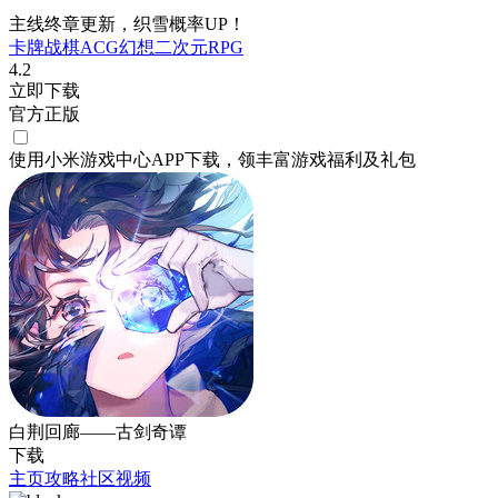
主线终章更新，织雪概率UP！
卡牌
战棋
ACG
幻想
二次元
RPG
4.2
立即下载
官方正版
使用小米游戏中心APP
下载
，领丰富游戏
福利
及
礼包
白荆回廊——古剑奇谭
下载
主页
攻略
社区
视频