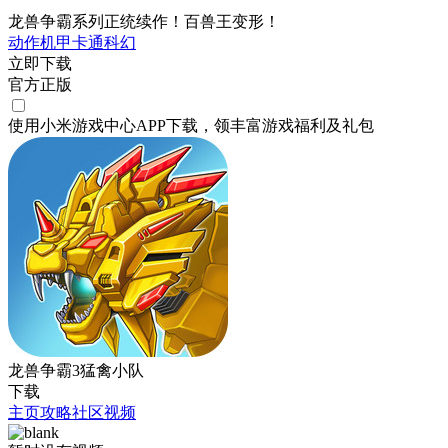
龙兽争霸系列正统续作！百兽王变形！
动作
机甲
卡通
科幻
立即下载
官方正版
使用小米游戏中心APP
下载
，领丰富游戏
福利
及
礼包
龙兽争霸3猛禽小队
下载
主页
攻略
社区
视频