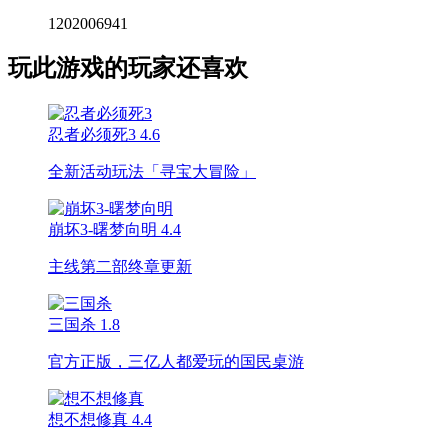
1202006941
玩此游戏的玩家还喜欢
忍者必须死3
4.6
全新活动玩法「寻宝大冒险」
崩坏3-曙梦向明
4.4
主线第二部终章更新
三国杀
1.8
官方正版，三亿人都爱玩的国民桌游
想不想修真
4.4