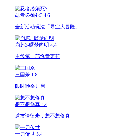
忍者必须死3
4.6
全新活动玩法「寻宝大冒险」
崩坏3-曙梦向明
4.4
主线第二部终章更新
三国杀
1.8
限时秒杀开启
想不想修真
4.4
道友请留步，想不想修真
一刀传世
3.4