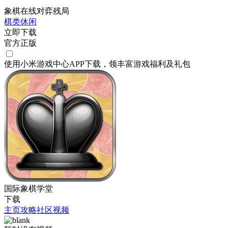
象棋在线对弈残局
棋类
休闲
立即下载
官方正版
使用小米游戏中心APP
下载
，领丰富游戏
福利
及
礼包
国际象棋学堂
下载
主页
攻略
社区
视频