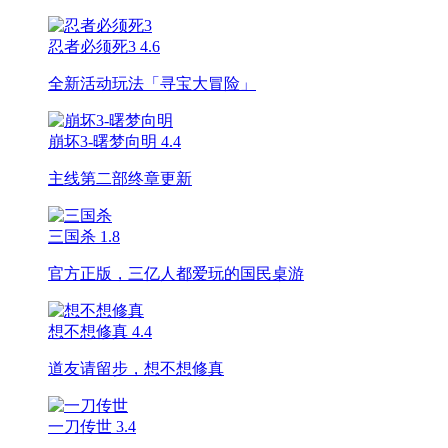
忍者必须死3
4.6
全新活动玩法「寻宝大冒险」
崩坏3-曙梦向明
4.4
主线第二部终章更新
三国杀
1.8
官方正版，三亿人都爱玩的国民桌游
想不想修真
4.4
道友请留步，想不想修真
一刀传世
3.4