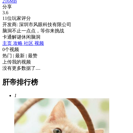
216MB
分享
3.6
11位玩家评分
开发商: 深圳市风眼科技有限公司
脑洞不止一点点，等你来挑战
卡通
解谜
休闲
脑洞
主页
攻略
社区
视频
0个视频
热门
|
最新
|
最赞
上传我的视频
没有更多数据了....
肝帝排行榜
1