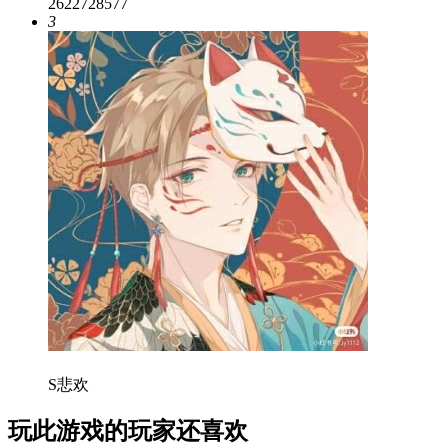
2622728577
3
S悲欢
玩此游戏的玩家还喜欢