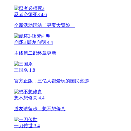
忍者必须死3
4.6
全新活动玩法「寻宝大冒险」
崩坏3-曙梦向明
4.4
主线第二部终章更新
三国杀
1.8
官方正版，三亿人都爱玩的国民桌游
想不想修真
4.4
道友请留步，想不想修真
一刀传世
3.4