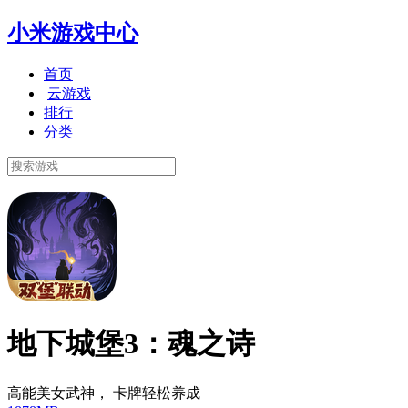
小米游戏中心
首页
云游戏
排行
分类
地下城堡3：魂之诗
高能美女武神， 卡牌轻松养成