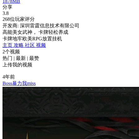
1878MB
分享
3.8
268位玩家评分
开发商: 深圳雷霆信息技术有限公司
高能美女武神， 卡牌轻松养成
卡牌
地牢
欧美
RPG
放置挂机
主页
攻略
社区
视频
2个视频
热门
|
最新
|
最赞
上传我的视频
4年前
Boss暴力我miss