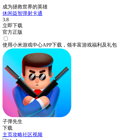
成为拯救世界的英雄
休闲
益智
弹射
卡通
3.8
立即下载
官方正版
使用小米游戏中心APP
下载
，领丰富游戏
福利
及
礼包
子弹先生
下载
主页
攻略
社区
视频