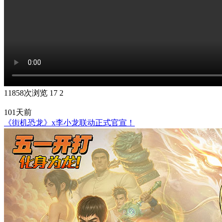
11858次浏览
17
2
101天前
《街机恐龙》x李小龙联动正式官宣！