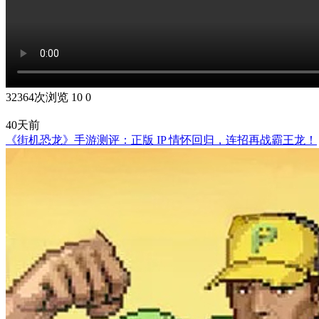
32364次浏览
10
0
40天前
《街机恐龙》手游测评：正版 IP 情怀回归，连招再战霸王龙！