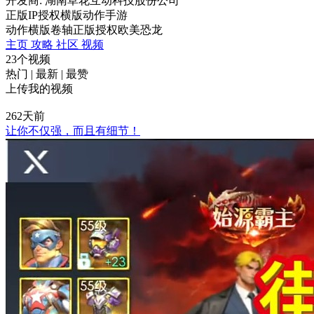
开发商: 湖南草花互动科技股份公司
正版IP授权横版动作手游
动作
横版卷轴
正版授权
欧美
恐龙
主页
攻略
社区
视频
23个视频
热门
|
最新
|
最赞
上传我的视频
262天前
让你不仅强，而且有细节！