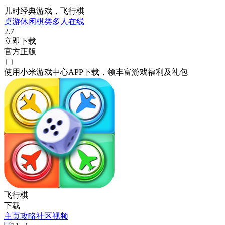
儿时经典游戏，飞行棋
桌游
休闲
棋类
多人在线
2.7
立即下载
官方正版
使用小米游戏中心APP
下载
，领丰富游戏
福利
及
礼包
飞行棋
下载
主页
攻略
社区
视频