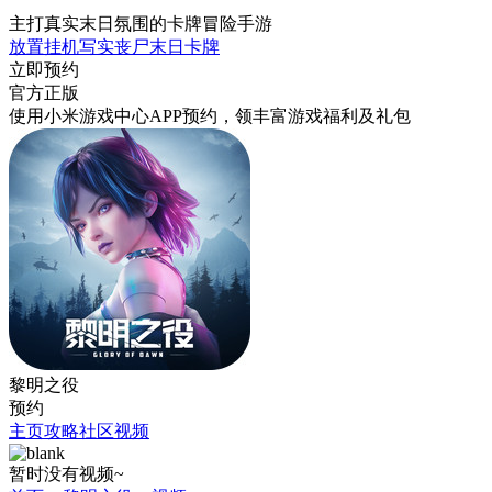
主打真实末日氛围的卡牌冒险手游
放置挂机
写实
丧尸
末日
卡牌
立即预约
官方正版
使用小米游戏中心APP
预约
，领丰富游戏
福利
及
礼包
黎明之役
预约
主页
攻略
社区
视频
暂时没有视频~