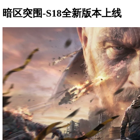
暗区突围-S18全新版本上线