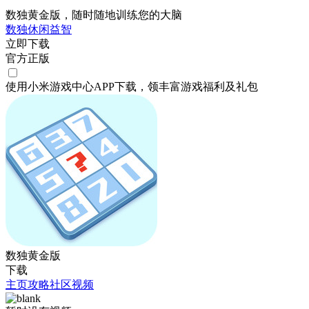
数独黄金版，随时随地训练您的大脑
数独
休闲
益智
立即下载
官方正版
使用小米游戏中心APP
下载
，领丰富游戏
福利
及
礼包
数独黄金版
下载
主页
攻略
社区
视频