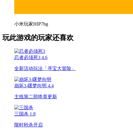
小米玩家HIP7bg
玩此游戏的玩家还喜欢
忍者必须死3
4.6
全新活动玩法「寻宝大冒险」
崩坏3-曙梦向明
4.4
主线第二部终章更新
三国杀
1.8
限时秒杀开启