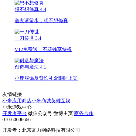
想不想修真
4.4
道友请留步，想不想修真
一刀传世
3.4
V12免费送，不花钱享特权
创造与魔法
4.1
小鹿服饰及背饰礼盒限时上架
友情链接
小米应用商店
小米商城
英雄互娱
小米游戏中心
开发者平台
微信公众号
微博主页
商务合作
010-60606666
开发者：北京瓦力网络科技有限公司