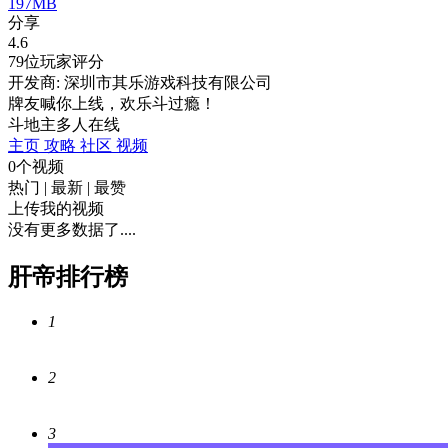
197MB
分享
4.6
79位玩家评分
开发商: 深圳市其乐游戏科技有限公司
牌友喊你上线，欢乐斗过瘾！
斗地主
多人在线
主页
攻略
社区
视频
0个视频
热门
|
最新
|
最赞
上传我的视频
没有更多数据了....
肝帝排行榜
1
2
3