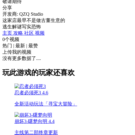
敬请期待
分享
开发商: QZQ Studio
这家店最早不是做古董生意的
逃生
解谜
写实
恐怖
主页
攻略
社区
视频
0个视频
热门
|
最新
|
最赞
上传我的视频
没有更多数据了....
玩此游戏的玩家还喜欢
忍者必须死3
4.6
全新活动玩法「寻宝大冒险」
崩坏3-曙梦向明
4.4
主线第二部终章更新