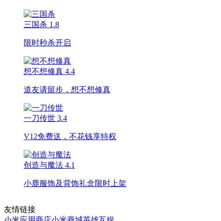
三国杀
1.8
限时秒杀开启
想不想修真
4.4
道友请留步，想不想修真
一刀传世
3.4
V12免费送，不花钱享特权
创造与魔法
4.1
小鹿服饰及背饰礼盒限时上架
友情链接
小米应用商店
小米商城
英雄互娱