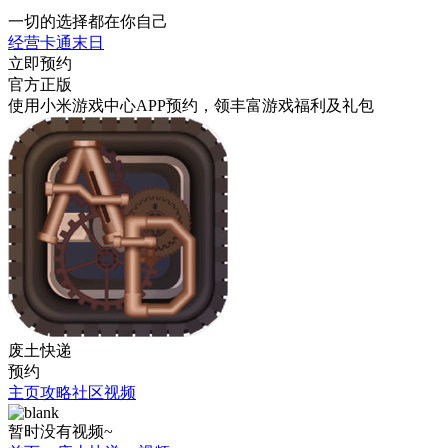
一切的选择都在你自己
经营
卡通
末日
立即预约
官方正版
使用小米游戏中心APP
预约
，领丰富游戏
福利
及
礼包
废土快递
预约
主页
攻略
社区
视频
暂时没有视频~