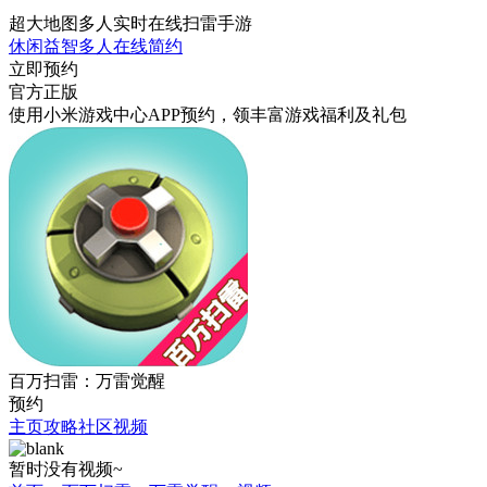
超大地图多人实时在线扫雷手游
休闲
益智
多人在线
简约
立即预约
官方正版
使用小米游戏中心APP
预约
，领丰富游戏
福利
及
礼包
百万扫雷：万雷觉醒
预约
主页
攻略
社区
视频
暂时没有视频~