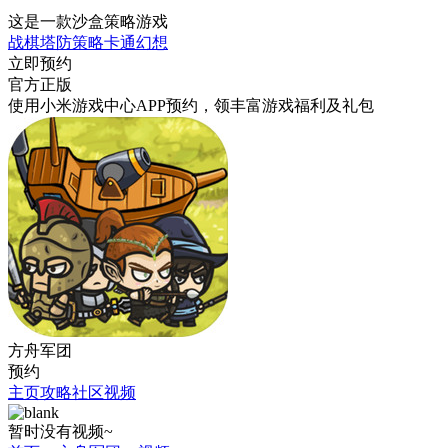
这是一款沙盒策略游戏
战棋
塔防
策略
卡通
幻想
立即预约
官方正版
使用小米游戏中心APP
预约
，领丰富游戏
福利
及
礼包
方舟军团
预约
主页
攻略
社区
视频
暂时没有视频~