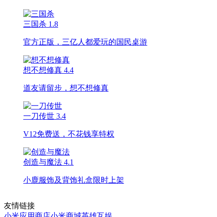
三国杀
1.8
官方正版，三亿人都爱玩的国民桌游
想不想修真
4.4
道友请留步，想不想修真
一刀传世
3.4
V12免费送，不花钱享特权
创造与魔法
4.1
小鹿服饰及背饰礼盒限时上架
友情链接
小米应用商店
小米商城
英雄互娱