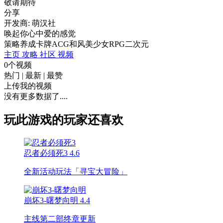
敬请期待
分享
开发商: 萌汉社
唤起你心中爱的感觉
策略
养成
卡牌
ACG
和风
美少女
RPG
二次元
主页
攻略
社区
视频
0个视频
热门
|
最新
|
最赞
上传我的视频
没有更多数据了....
玩此游戏的玩家还喜欢
忍者必须死3
4.6
全新活动玩法「寻宝大冒险」
崩坏3-曙梦向明
4.4
主线第二部终章更新