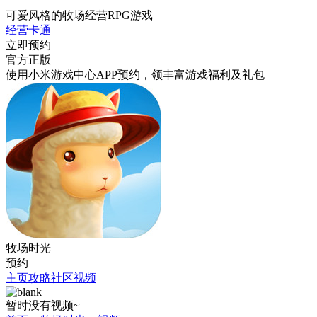
可爱风格的牧场经营RPG游戏
经营
卡通
立即预约
官方正版
使用小米游戏中心APP
预约
，领丰富游戏
福利
及
礼包
牧场时光
预约
主页
攻略
社区
视频
暂时没有视频~