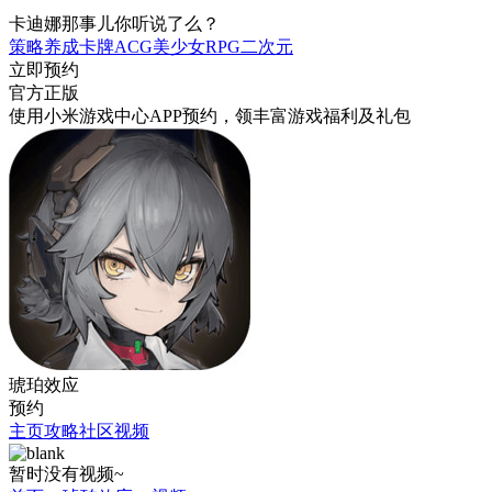
卡迪娜那事儿你听说了么？
策略
养成
卡牌
ACG
美少女
RPG
二次元
立即预约
官方正版
使用小米游戏中心APP
预约
，领丰富游戏
福利
及
礼包
琥珀效应
预约
主页
攻略
社区
视频
暂时没有视频~