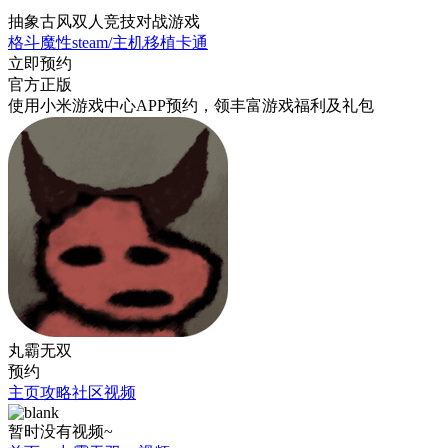
抽象古风双人竞技对战游戏
格斗
魔性
steam/主机移植
卡通
立即预约
官方正版
使用小米游戏中心APP
预约
，领丰富游戏
福利
及
礼包
丸霸无双
预约
主页
攻略
社区
视频
暂时没有视频~