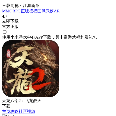
三载同袍・江湖新章
MMORPG
正版授权
国风
武侠
AR
4.7
立即下载
官方正版
使用小米游戏中心APP
下载
，领丰富游戏
福利
及
礼包
天龙八部2：飞龙战天
下载
主页
攻略
社区
视频