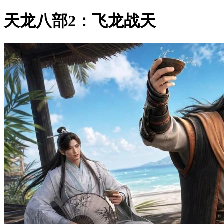
天龙八部2：飞龙战天