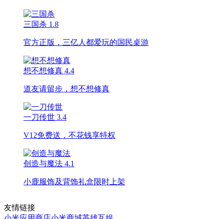
三国杀
1.8
官方正版，三亿人都爱玩的国民桌游
想不想修真
4.4
道友请留步，想不想修真
一刀传世
3.4
V12免费送，不花钱享特权
创造与魔法
4.1
小鹿服饰及背饰礼盒限时上架
友情链接
小米应用商店
小米商城
英雄互娱