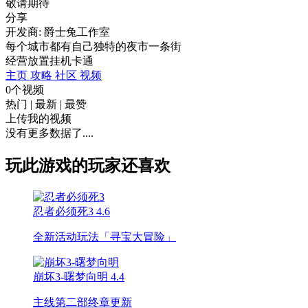
敬请期待
分享
开发商: 爵士兔工作室
每个城市都有自己独特的夜市一条街
经营
放置挂机
卡通
主页
攻略
社区
视频
0个视频
热门
|
最新
|
最赞
上传我的视频
没有更多数据了....
玩此游戏的玩家还喜欢
忍者必须死3
4.6
全新活动玩法「寻宝大冒险」
崩坏3-曙梦向明
4.4
主线第二部终章更新