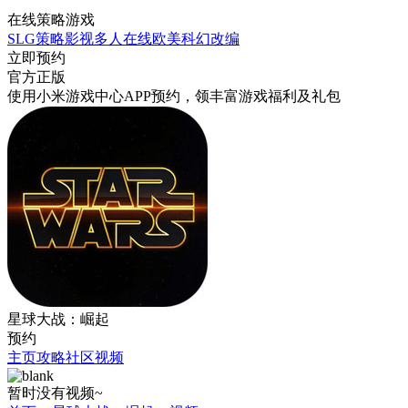
在线策略游戏
SLG
策略
影视
多人在线
欧美
科幻
改编
立即预约
官方正版
使用小米游戏中心APP
预约
，领丰富游戏
福利
及
礼包
星球大战：崛起
预约
主页
攻略
社区
视频
暂时没有视频~